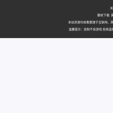
关
酷软下载
冀
本站资源均收集整理于互联网，
温馨提示：抵制不良游戏 拒绝盗版